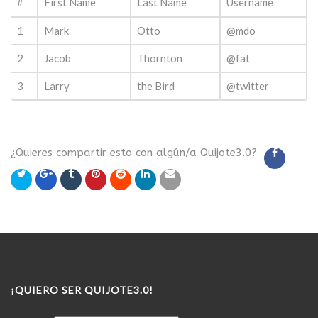
#
First Name
Last Name
Username
1
Mark
Otto
@mdo
2
Jacob
Thornton
@fat
3
Larry
the Bird
@twitter
¿Quieres compartir esto con algún/a Quijote3.0?
¡QUIERO SER QUIJOTE3.0!